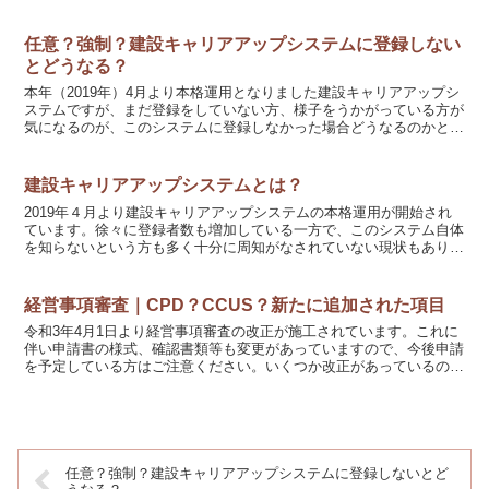
前提としています。事業者登録の解説はコチラ建設キャリア...
任意？強制？建設キャリアアップシステムに登録しない
とどうなる？
本年（2019年）4月より本格運用となりました建設キャリアアップシ
ステムですが、まだ登録をしていない方、様子をうかがっている方が
気になるのが、このシステムに登録しなかった場合どうなるのかとい
うことではないでしょうか。今回は登録をしなかった場...
建設キャリアアップシステムとは？
2019年４月より建設キャリアアップシステムの本格運用が開始され
ています。徐々に登録者数も増加している一方で、このシステム自体
を知らないという方も多く十分に周知がなされていない現状もありま
す。 今後、建設業を営んでいる皆様にとって、少なから...
経営事項審査｜CPD？CCUS？新たに追加された項目
令和3年4月1日より経営事項審査の改正が施工されています。これに
伴い申請書の様式、確認書類等も変更があっていますので、今後申請
を予定している方はご注意ください。いくつか改正があっているので
すが、その中で今回新設された項目について解説いたしま...
任意？強制？建設キャリアアップシステムに登録しないとど