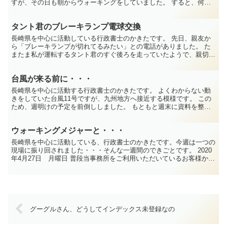
すが、その日も朝からウォーキングをしていました。 すると、何か
が地面に・・・ メジロ？！ 見た感じ、まだまだ巣立ちを...
タント君のブレーキランプ電球交換
長崎県を中心に活動している行政書士のかきたです。 先日、親友か
ら「ブレーキランプが切れてるみたい」との電話がありました。 た
またま私が運転するタント君のすぐ後ろを走っていたようで、親切に
教えてくれました。 早速確認すると、確かに右後ろのラン...
台風が来る前に・・・
長崎県を中心に活動する行政書士のかきたです。 よくわからない動
きをしていた台風11号ですが、九州地方へ接近する模様です。 この
ため、週明けの予定を前倒ししました。 もともと週末に資料を整理
して、週明けに打ち合わせといった予定でしたが何とか資...
ウォーキングメジャーと・・・
長崎県を中心に活動している、行政書士のかきたです。今週は一つの
現場に振り回されました・・・そんな一週間のできごとです。 2020
年4月27日 月曜日 普段当事務所をご利用いただいているお客様か
ら、給水工事に伴う道路占用許可申請のご相談があり...
グーグルさん、どうしてインデックス未登録なの