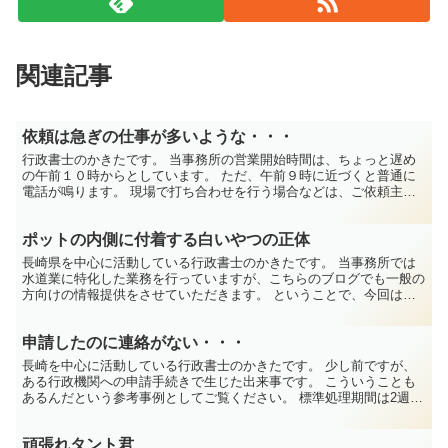
関連記事
依頼は急ぎの仕事が多いような・・・
行政書士のかきたです。 当事務所の営業開始時間は、ちょっと遅め
の午前１０時からとしています。 ただ、午前９時に近づくと普通に
電話が鳴ります。 現場で打ち合わせを行う場合などは、ご依頼主様
の都合に合わせて現場着が午前８時半とかだったりするので...
ポットの内側に付着する白いやつの正体
長崎県を中心に活動している行政書士のかきたです。 当事務所では
水道業に特化した業務を行っていますが、こちらのブログでも一般の
方向けの情報提供をさせていただきます。 ということで、今回は電
気ポットの内側に付着する白いやつの正体は何なのかについ...
申請したのに連絡がない・・・
長崎を中心に活動している行政書士のかきたです。 少し前ですが、
ある行政機関への申請手続きで生じた出来事です。 こういうことも
あるんだという参考事例としてご覧ください。 標準処理期間は2週間
標準的な処理期間として決定まで2週間程度とされてい...
頑張れタント君