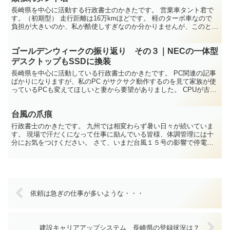
長崎県を中心に活動する行政書士のかきたです。 営業車タント君で
す。（初期型） 走行距離は16万kmほどです。 軽のターボ車なので
負担が大きいのか、私が酷使しすぎなのか分かりませんが、このとこ
ろトラブルの頻度が増えてきたような気がします。 そ...
ゴールデンウィークの振り返り その３｜NECの一体型
デスクトップもSSDに換装
長崎県を中心に活動している行政書士のかきたです。 PC関連の記事
ばかりになりますが、私のPC がサクサク動作するのを見て家族が使
っているPCも変えてほしいと妻から要望がありました。 CPUが古い
ので何処まで効果が出るかはわかりませんがやって...
台風の爪痕
行政書士のかきたです。 九州では相変わらず暑い日々が続いていま
す。 現場で汗だくになって仕事に励んでいる皆様、体調管理には十
分にお気をつけください。 さて、いまだ台風１５号の影響で停電、
断水といった状況で生活を送っている地域の皆様は大変な困...
依頼は急ぎの仕事が多いような・・・
建設キャリアアップシステム 長崎県の登録状況は？